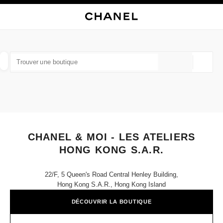
VER LE MODE CONTRASTE ÉLEVÉ
FERMER LA FICHE BOUTIQUE CHANEL & MOI - LES ATELIERS HONG KONG
navigation principale
Rechercher
Mo
Pan
navigation principale
TROUVER UNE BOUTIQUE
Géoloca
Les suggestions sont affichées sous cette barre de recherche
0 Suggestions disponibles
MODE
LUNETTES
HORLOGERIE ET JOAILLERIE
filtrer les résultats par :
filtres
CHANEL & MOI - LES ATELIERS
HONG KONG S.A.R.
22/f, 5 Queen's Road Central Henley Building,
Hong Kong S.a.r., Hong Kong Island
DÉCOUVRIR LA BOUTIQUE