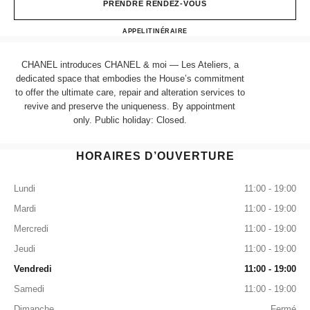
PRENDRE RENDEZ-VOUS
Chanel & moi - Les Ateliers
APPEL
+ 852 3622 5288
ITINÉRAIRE
CHANEL introduces CHANEL & moi — Les Ateliers, a
dedicated space that embodies the House’s commitment
to offer the ultimate care, repair and alteration services to
revive and preserve the uniqueness. By appointment
only. Public holiday: Closed.
HORAIRES D’OUVERTURE
Lundi
11:00 - 19:00
Mardi
11:00 - 19:00
Mercredi
11:00 - 19:00
Jeudi
11:00 - 19:00
Vendredi
11:00 - 19:00
Samedi
11:00 - 19:00
Dimanche
Fermé