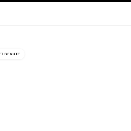
E
SOIN
ABOUT CHANEL
ET BEAUTÉ