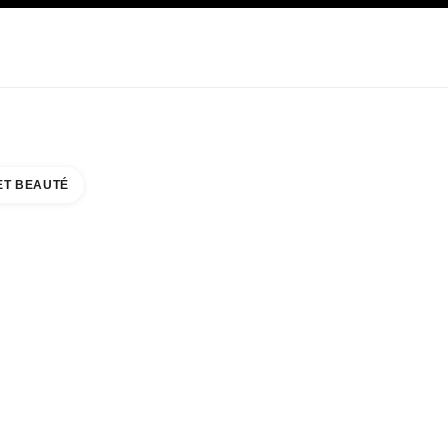
E
SOIN
ABOUT CHANEL
ET BEAUTÉ
WA