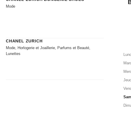
Mode
CHANEL ZURICH
Mode, Horlogerie et Joaillerie, Parfums et Beauté,
Lunettes
Lund
Mard
Merc
Jeud
Vend
Sam
Dim