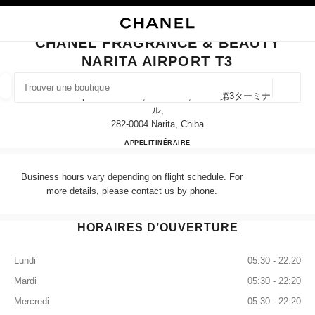
VER LE MODE CONTRASTE ÉLEVÉ
FERMER LA FICHE BOUTIQUE CHANEL FRAGRANCE & BEAUTY NARITA A
navigation principale
Rechercher
Mo
Pan
navigation principale
CHANEL FRAGRANCE & BEAUTY
NARITA AIRPORT T3
TROUVER UNE BOUTIQUE
Géoloca
Narita Airport Terminal 3, Narita-Shi, Chiba 第3ターミナ
Les suggestions sont affichées sous cette barre de recherche
0 Suggestions disponibles
ル,
282-0004 Narita, Chiba
CHANEL FRAGRANCE & BE
APPEL
0120-191-625
ITINÉRAIRE
MODE
LUNETTES
HORLOGERIE ET JOAILLERIE
filtrer les résultats par :
filtres
Business hours vary depending on flight schedule. For
more details, please contact us by phone.
HORAIRES D’OUVERTURE
Lundi
05:30 - 22:20
Mardi
05:30 - 22:20
Mercredi
05:30 - 22:20