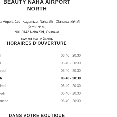
BEAUTY NAHA AIRPORT
NORTH
a Airport, 150, Kagamizu, Naha-Shi, Okinawa 国内線
ターミナル,
901-0142 Naha-Shi, Okinawa
CHANEL FRAGRANCE & BEAUTY N
0120-782-460
APPEL
ITINÉRAIRE
HORAIRES D’OUVERTURE
i
06:40 - 20:30
i
06:40 - 20:30
redi
06:40 - 20:30
di
06:40 - 20:30
redi
06:40 - 20:30
edi
06:40 - 20:30
anche
06:40 - 20:30
DANS VOTRE BOUTIQUE