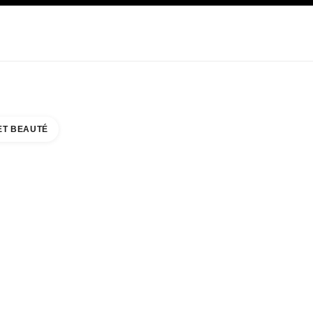
E
SOIN
ABOUT CHANEL
ET BEAUTÉ
NORTH