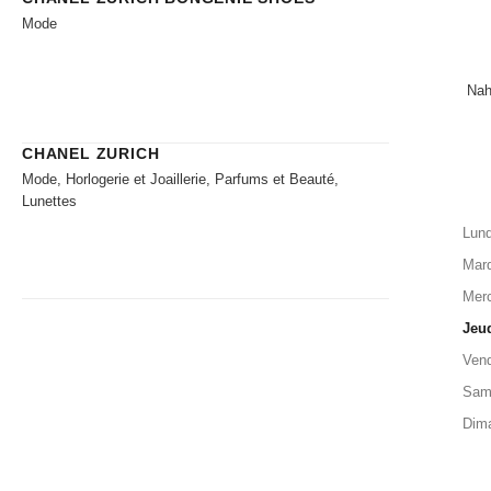
Mode
Nah
CHANEL ZURICH
Mode, Horlogerie et Joaillerie, Parfums et Beauté,
Lunettes
Lund
Mard
Merc
Jeu
Vend
Sam
Dim