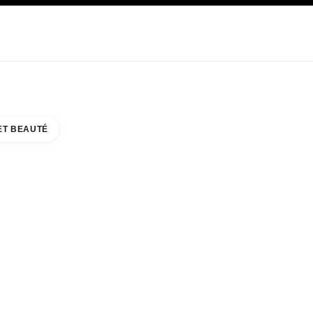
E
SOIN
ABOUT CHANEL
ET BEAUTÉ
ATAYA