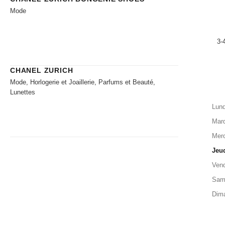
Mode
3-
CHANEL ZURICH
Mode, Horlogerie et Joaillerie, Parfums et Beauté,
Lunettes
Lund
Mard
Merc
Jeu
Vend
Sam
Dim