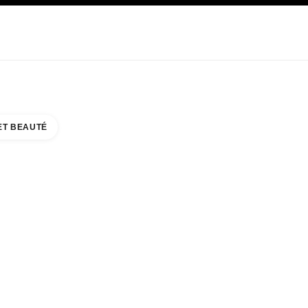
E
SOIN
ABOUT CHANEL
ET BEAUTÉ
HIMAYA