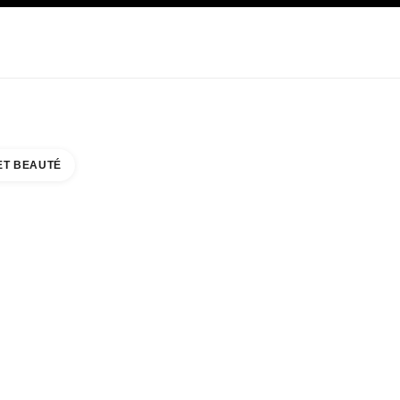
E
SOIN
ABOUT CHANEL
ET BEAUTÉ