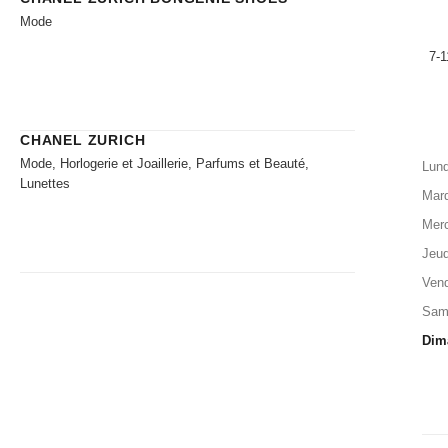
Mode
7-1
CHANEL ZURICH
Mode, Horlogerie et Joaillerie, Parfums et Beauté,
Lund
Lunettes
Mard
Merc
Jeud
Vend
Sam
Dim