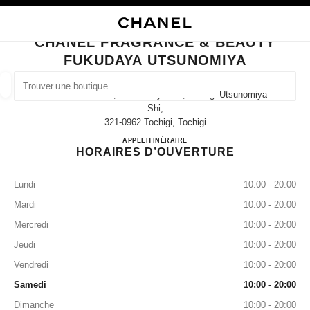
VER LE MODE CONTRASTE ÉLEVÉ
FERMER LA FICHE BOUTIQUE CHANEL FRAGRANCE & BEAUTY FUKUDAY
navigation principale
Rechercher
Mo
Pan
navigation principale
CHANEL FRAGRANCE & BEAUTY
FUKUDAYA UTSUNOMIYA
TROUVER UNE BOUTIQUE
Géoloca
237 Imaizumi-Cho, Utsunomiya-Shi, Tochigi Utsunomiya-
Les suggestions sont affichées sous cette barre de recherche
0 Suggestions disponibles
Shi,
321-0962 Tochigi, Tochigi
CHANEL FRAGRANCE & B
APPEL
028-600-4551
ITINÉRAIRE
MODE
LUNETTES
HORLOGERIE ET JOAILLERIE
filtrer les résultats par :
filtres
HORAIRES D’OUVERTURE
Lundi
10:00 - 20:00
Mardi
10:00 - 20:00
Mercredi
10:00 - 20:00
Jeudi
10:00 - 20:00
Vendredi
10:00 - 20:00
Samedi
10:00 - 20:00
Dimanche
10:00 - 20:00