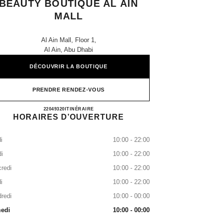
BEAUTY BOUTIQUE AL AIN
MALL
Al Ain Mall, Floor 1,
Al Ain, Abu Dhabi
DÉCOUVRIR LA BOUTIQUE
PRENDRE RENDEZ-VOUS
CHANEL Fragrance and Beauty Boutique Al
22049320
APPEL
ITINÉRAIRE
HORAIRES D’OUVERTURE
i
10:00 - 22:00
i
10:00 - 22:00
redi
10:00 - 22:00
i
10:00 - 22:00
redi
10:00 - 00:00
edi
10:00 - 00:00