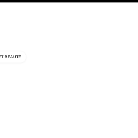
E
SOIN
ABOUT CHANEL
ET BEAUTÉ
AIN MALL