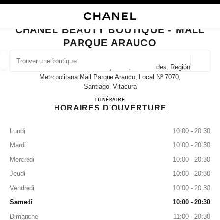
VER LE MODE CONTRASTE ÉLEVÉ
FERMER LA FICHE BOUTIQUE CHANEL BEAUTY BOUTIQUE - MALL PAR
navigation principale
Rechercher
Mo
Pan
navigation principale
CHANEL BEAUTY BOUTIQUE - MALL
PARQUE ARAUCO
TROUVER UNE BOUTIQUE
Géoloca
Avenida Presidente Kennedy 5413, Las Condes, Región
Les suggestions sont affichées sous cette barre de recherche
0 Suggestions disponibles
Metropolitana Mall Parque Arauco, Local Nº 7070,
Santiago, Vitacura
CHANEL Beauty Boutique - Mall 
ITINÉRAIRE
MODE
LUNETTES
HORLOGERIE ET JOAILLERIE
filtrer les résultats par :
filtres
HORAIRES D’OUVERTURE
Lundi
10:00 - 20:30
Mardi
10:00 - 20:30
Mercredi
10:00 - 20:30
Jeudi
10:00 - 20:30
Vendredi
10:00 - 20:30
Samedi
10:00 - 20:30
Dimanche
11:00 - 20:30