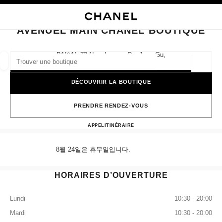
VER LE MODE CONTRASTE ÉLEVÉ
FERMER LA FICHE BOUTIQUE AVENUEL MAIN CHANEL BOUTIQUE
navigation principale
Rechercher
Mo
Pan
navigation principale
AVENUEL MAIN CHANEL BOUTIQUE
TROUVER UNE BOUTIQUE
B1f&1f, 73 Namdaemun-Ro, Jung-Gu,
04533 Seoul
Géoloca
Les suggestions sont affichées sous cette barre de recherche
0 Suggestions disponibles
DÉCOUVRIR LA BOUTIQUE
MODE
LUNETTES
HORLOGERIE ET JOAILLERIE
filtrer les résultats par :
PRENDRE RENDEZ-VOUS
filtres
Avenuel Main CHANEL Boutiq
APPEL
+82 80 805 9628
ITINÉRAIRE
8월 24일은 휴무일입니다.
HORAIRES D’OUVERTURE
Lundi
10:30 - 20:00
Mardi
10:30 - 20:00