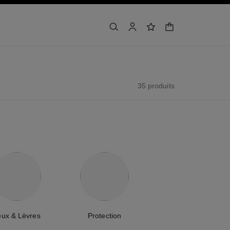
panier
rechercher
mon compte
liste de souhaits
35 produits
eux & Lèvres
Protection