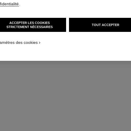
identialité
.
ACCEPTER LES COOKIES
TOUT ACCEPTER
STRICTEMENT NÉCESSAIRES
amètres des cookies
sublimage le fluide
Fluide Ultime : Régénère et Mattifie
Réf. 133060
Réf. 14427
403 chf
AJOUTER AU PANIER