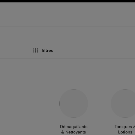
pale
activer le mode contraste élevé
filtres
Démaquillants
Toniques 
& Nettoyants
Lotions