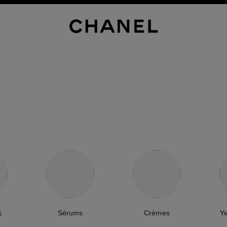
&
Sérums
Crèmes
Y