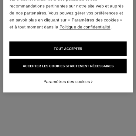
63 chf
59 chf
recommandations pertinentes sur notre site web et auprès
AJOUTER AU PANIER
AJOUTER AU PANIER
de nos partenaires. Vous pouvez gérer vos préférences et
en savoir plus en cliquant sur « Paramètres des cookies »
et à tout moment dans la
Politique de confidentialité
.
TOUT ACCEPTER
ACCEPTER LES COOKIES STRICTEMENT NÉCESSAIRES
Paramètres des cookies
éclat premier la mousse
Crème Nettoyante Clarté
Réf. 133520
87 chf
AJOUTER AU PANIER