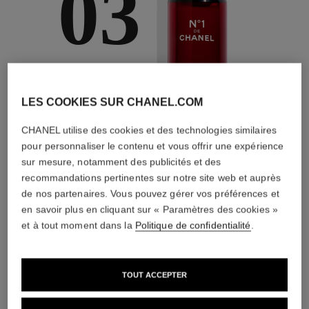
03
BOOST
Avec des sérums
LES COOKIES SUR CHANEL.COM
experts
CHANEL utilise des cookies et des technologies similaires
pour personnaliser le contenu et vous offrir une expérience
sur mesure, notamment des publicités et des
recommandations pertinentes sur notre site web et auprès
de nos partenaires. Vous pouvez gérer vos préférences et
3
/
4
en savoir plus en cliquant sur « Paramètres des cookies »
et à tout moment dans la
Politique de confidentialité
.
L'ACCORD PARFAIT
TOUT ACCEPTER