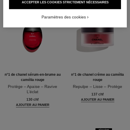
ACCEPTER LES COOKIES STRICTEMENT NÉCESSAIRES
Paramètres des cookies
n°1 de chanel sérum-en-brume au
n°1 de chanel crème au camélia
camélia rouge
rouge
Protège – Apaise – Ravive
Repulpe – Lisse – Protège
L’éclat
Réf. 140050
137 chf
Réf. 140030
130 chf
AJOUTER AU PANIER
AJOUTER AU PANIER
ajouter