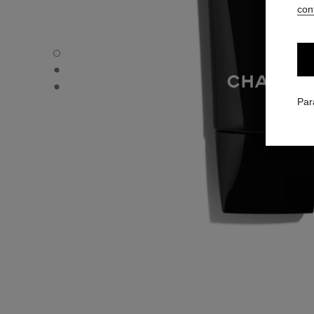
conf
LE MASQUE - Vue par défaut
LE MASQUE - Vue alternative 1
LE MASQUE - Vue basique texture
Par