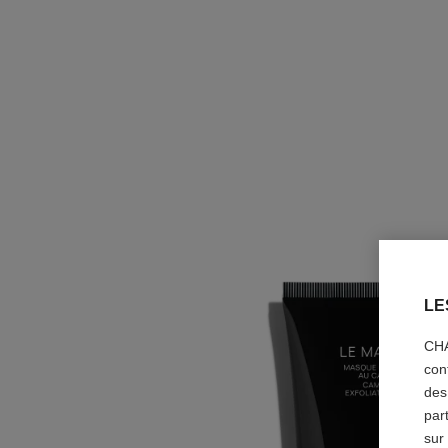
LE
CHA
con
des
par
sur