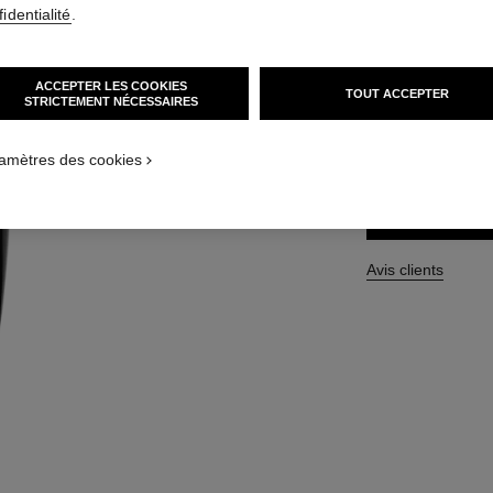
identialité
.
Réf. 133230
83 CHF
ACCEPTER LES COOKIES
TOUT ACCEPTER
STRICTEMENT NÉCESSAIRES
TAILLE
150 ml
amètres des cookies
Avis clients