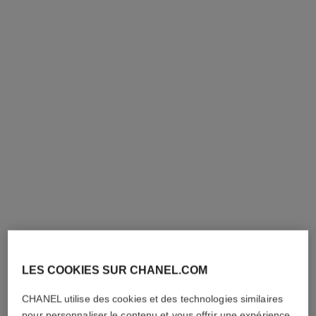
n°1 de chanel sérum-en-brume
hydra beauty micro sérum
au camélia rouge
lèvres trio
Protège – Apaise – Ravive
Hydratant Repulpant Intense
L’éclat
Réf. 101153
210 chf
Réf. 140030
130 chf
AJOUTER AU PANIER
AJOUTER AU PANIER
LES COOKIES SUR CHANEL.COM
CHANEL utilise des cookies et des technologies similaires
pour personnaliser le contenu et vous offrir une expérience