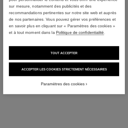
sur mesure, notamment des publicités et des
recommandations pertinentes sur notre site web et auprès
de nos partenaires. Vous pouvez gérer vos préférences et
en savoir plus en cliquant sur « Paramètres des cookies »
sublimage l'extrait de crème
sublimage l'extrait pommade or
et à tout moment dans la
Politique de confidentialité
.
Crème Ultime : Régénère et
Baume Radiance Ultime :
Répare
Répare et Illumine
Réf. 144860
Réf. 144890
695 chf
625 chf
TOUT ACCEPTER
AJOUTER AU PANIER
AJOUTER AU PANIER
ACCEPTER LES COOKIES STRICTEMENT NÉCESSAIRES
Paramètres des cookies