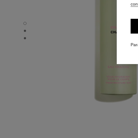
conf
CHANCE EAU FRAÎCHE - Vue par défaut
CHANCE EAU FRAÎCHE - Vue alternative 1
CHANCE EAU FRAÎCHE - Vue basique texture
Par