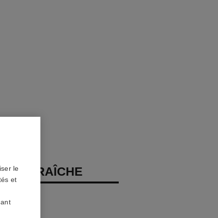
EAU FRAÎCHE
ser le
tés et
our le Corps
uant