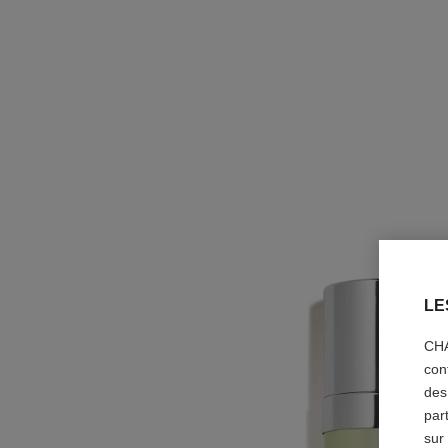
LE
CHA
con
des
par
sur