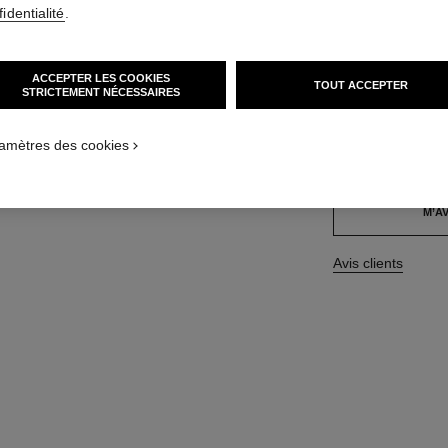
Réf. 136850
identialité
.
69 CHF
ACCEPTER LES COOKIES
TOUT ACCEPTER
STRICTEMENT NÉCESSAIRES
TAILLE
100 ml
amètres des cookies
Cet article
est en ru
M’AV
Avis clients