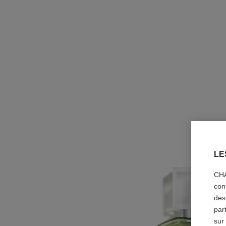
LE
CHA
con
des
par
sur