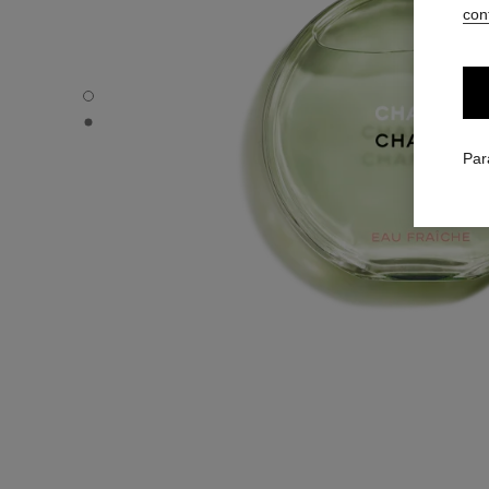
conf
CHANCE EAU FRAÎCHE - Vue par défaut
CHANCE EAU FRAÎCHE - Vue alternative 1
Par