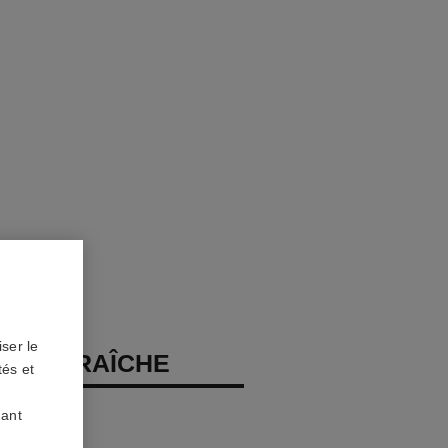
ser le
EAU FRAÎCHE
tés et
porisateur
uant