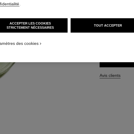
identialité
.
Réf. 136420
171 CHF
ACCEPTER LES COOKIES
TOUT ACCEPTER
STRICTEMENT NÉCESSAIRES
4 TAILLES DISPON
amètres des cookies
100 ml
Avis clients