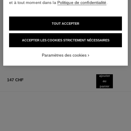
et à tout moment dans la
Politique de confidentialité
.
TOUT ACCEPTER
chance eau tendre
chance eau tendre
Eau de Parfum Vaporisateur
Huile Corps Hydratante
Réf. 126260
Parfumée
à partir de
ACCEPTER LES COOKIES STRICTEMENT NÉCESSAIRES
Réf. 126760
139 chf
105 chf
AJOUTER AU PANIER
AJOUTER AU PANIER
Paramètres des cookies
ajouter
147 CHF
au
panier