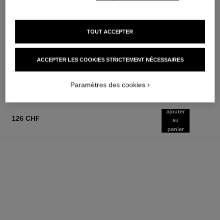
TOUT ACCEPTER
allure homme sport
allure homme sport
Twist and Spray Flacon
All-over Spray
Rechargeable – Eau de Toilette
Réf. 123710
ACCEPTER LES COOKIES STRICTEMENT NÉCESSAIRES
103 chf
Réf. 123800
124 chf
AJOUTER AU PANIER
AJOUTER AU PANIER
Paramètres des cookies
ajouter
126 CHF
au
panier