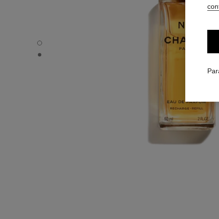
conf
N°5 - Vue par défaut
N°5 - Vue alternative 1
Par