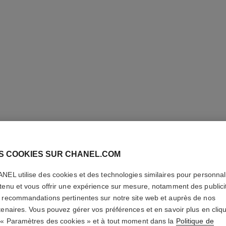
N°5
S COOKIES SUR CHANEL.COM
NEL utilise des cookies et des technologies similaires pour personnali
Vaporisateur Rec
tenu et vous offrir une expérience sur mesure, notamment des publici
En savoir plus
 recommandations pertinentes sur notre site web et auprès de nos
Réf. 125470
tenaires. Vous pouvez gérer vos préférences et en savoir plus en cliq
 « Paramètres des cookies » et à tout moment dans la
Politique de