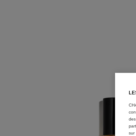
LE
CHA
con
des
par
sur