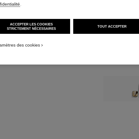
140 CHF
identialité
.
TAILLE
60 ml Recharge
ACCEPTER LES COOKIES
TOUT ACCEPTER
STRICTEMENT NÉCESSAIRES
amètres des cookies
Avis clients