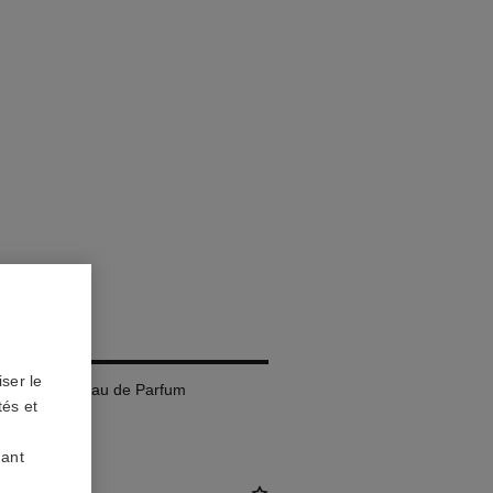
ser le
hargeable – Eau de Parfum
tés et
uant