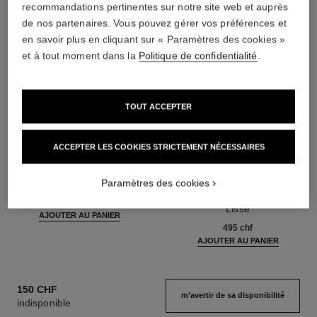
recommandations pertinentes sur notre site web et auprès
de nos partenaires. Vous pouvez gérer vos préférences et
en savoir plus en cliquant sur « Paramètres des cookies »
et à tout moment dans la
Politique de confidentialité
.
TOUT ACCEPTER
ACCEPTER LES COOKIES STRICTEMENT NÉCESSAIRES
n°5
sublimage la crème texture
suprême
Paramètres des cookies
Le Gel Douche
Réf. 105765
Crème Ultime : Régénère et
71 chf
Lisse
AJOUTER AU PANIER
Réf. 147560
495 chf
AJOUTER AU PANIER
150 CHF
m’avertir de sa disponibilité
indisponible