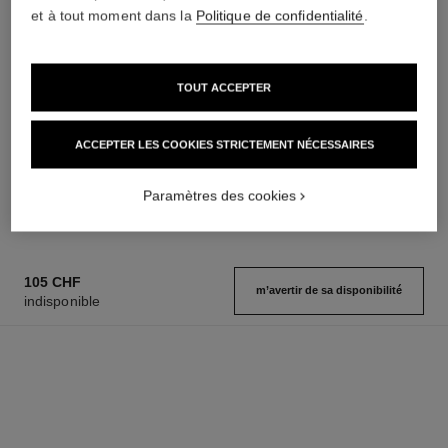
et à tout moment dans la
Politique de confidentialité
.
TOUT ACCEPTER
sublimage la crème texture
n°5
suprême
Eau de Parfum Vaporisateur
ACCEPTER LES COOKIES STRICTEMENT NÉCESSAIRES
Crème Ultime : Régénère et
Réf. 125530
à partir de
Lisse
107 chf
Réf. 147560
Paramètres des cookies
495 chf
AJOUTER AU PANIER
AJOUTER AU PANIER
105 CHF
m’avertir de sa disponibilité
indisponible