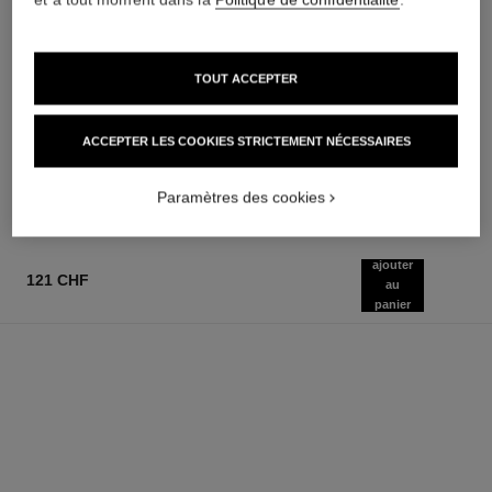
TOUT ACCEPTER
allure homme sport
allure homme sport
Gel Douche
Émulsion Après Rasage
Réf. 123730
Réf. 123250
ACCEPTER LES COOKIES STRICTEMENT NÉCESSAIRES
58 chf
78 chf
AJOUTER AU PANIER
AJOUTER AU PANIER
Paramètres des cookies
ajouter
121 CHF
au
panier