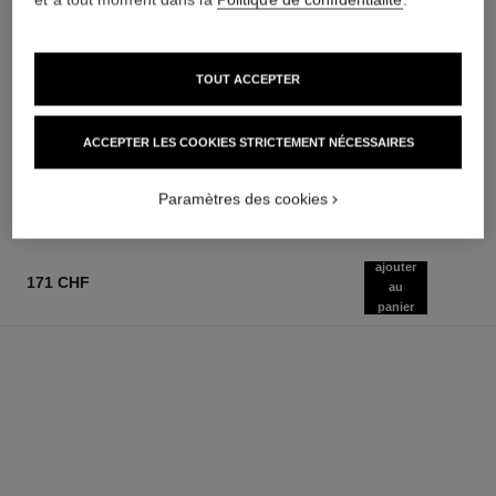
TOUT ACCEPTER
joues contraste
coco noir
Fard à Joues Poudre
Émulsion Hydratante pour le
Réf. 168710
Corps
ACCEPTER LES COOKIES STRICTEMENT NÉCESSAIRES
9 teintes disponibles
Réf. 113740
70 chf
80 chf
AJOUTER AU PANIER
AJOUTER AU PANIER
Paramètres des cookies
ajouter
171 CHF
au
panier