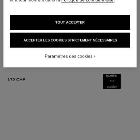
TOUT ACCEPTER
allure homme sport
allure homme sport
Lotion Après Rasage
Gel Douche
Réf. 123270
Réf. 123730
ACCEPTER LES COOKIES STRICTEMENT NÉCESSAIRES
91 chf
58 chf
AJOUTER AU PANIER
AJOUTER AU PANIER
Paramètres des cookies
ajouter
172 CHF
au
panier