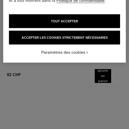
et à tout moment dans la
Politique de confidentialité
.
joues contraste
sublimage la crème texture
TOUT ACCEPTER
suprême
Fard à Joues Poudre
Réf. 168710
Crème Ultime : Régénère et
9 teintes disponibles
Lisse
ACCEPTER LES COOKIES STRICTEMENT NÉCESSAIRES
70 chf
Réf. 147560
495 chf
AJOUTER AU PANIER
AJOUTER AU PANIER
Paramètres des cookies
ajouter
82 CHF
au
panier