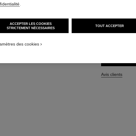
identialité
.
Réf. 120830
120 CHF
ACCEPTER LES COOKIES
TOUT ACCEPTER
STRICTEMENT NÉCESSAIRES
TAILLE
150 g
amètres des cookies
Avis clients