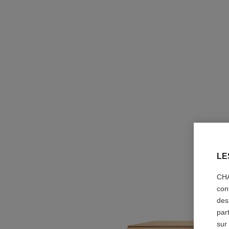
LE
CHA
con
des
par
sur