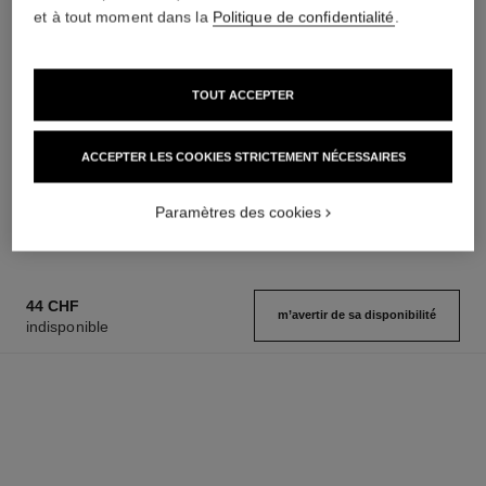
et à tout moment dans la
Politique de confidentialité
.
TOUT ACCEPTER
coco mademoiselle
coco mademoiselle
Huile Corps
Parfum Cheveux
ACCEPTER LES COOKIES STRICTEMENT NÉCESSAIRES
Réf. 116700
Réf. 116997
142 chf
82 chf
AJOUTER AU PANIER
AJOUTER AU PANIER
Paramètres des cookies
44 CHF
m’avertir de sa disponibilité
indisponible