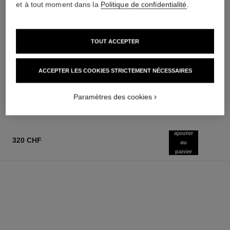
et à tout moment dans la
Politique de confidentialité
.
TOUT ACCEPTER
coco mademoiselle
coco mademoiselle
Parfum Cheveux
Crème Corps Soyeuse
Réf. 116997
Réf. 116790
82 chf
120 chf
ACCEPTER LES COOKIES STRICTEMENT NÉCESSAIRES
AJOUTER AU PANIER
AJOUTER AU PANIER
Paramètres des cookies
ajouter
320 CHF
au
panier