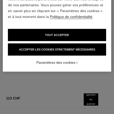
de nos partenaires. Vous pouvez gérer vos préférences et
en savoir plus en cliquant sur « Paramètres des cookies »
et à tout moment dans la
Politique de confidentialité
.
TOUT ACCEPTER
ACCEPTER LES COOKIES STRICTEMENT NÉCESSAIRES
coco mademoiselle
coco mademoiselle
Huile Corps
Parfum Cheveux
Réf. 116700
Réf. 116997
Paramètres des cookies
142 chf
82 chf
AJOUTER AU PANIER
AJOUTER AU PANIER
ajouter
113 CHF
au
panier