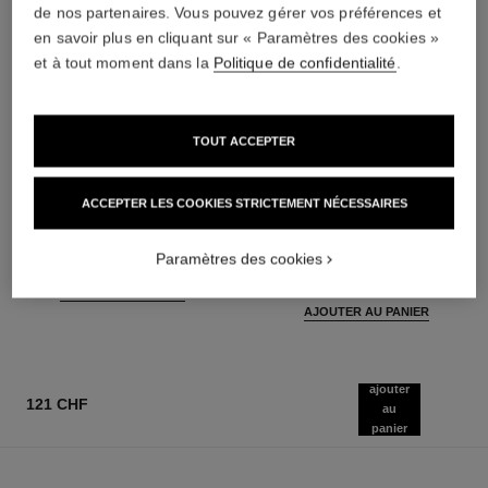
de nos partenaires. Vous pouvez gérer vos préférences et
en savoir plus en cliquant sur « Paramètres des cookies »
et à tout moment dans la
Politique de confidentialité
.
TOUT ACCEPTER
ACCEPTER LES COOKIES STRICTEMENT NÉCESSAIRES
bleu de chanel
bleu de chanel
Soin Parfumé Cheveux
Twist and Spray Flacon
Paramètres des cookies
Réf. 107980
Rechargeable – Eau de Parfum
103 chf
Réf. 107300
145 chf
AJOUTER AU PANIER
AJOUTER AU PANIER
ajouter
121 CHF
au
panier