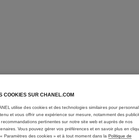
N°5
S COOKIES SUR CHANEL.COM
NEL utilise des cookies et des technologies similaires pour personnali
Twist and Spray S
tenu et vous offrir une expérience sur mesure, notamment des publici
En savoir plus
 recommandations pertinentes sur notre site web et auprès de nos
Réf. 105571
tenaires. Vous pouvez gérer vos préférences et en savoir plus en cliq
 « Paramètres des cookies » et à tout moment dans la
Politique de