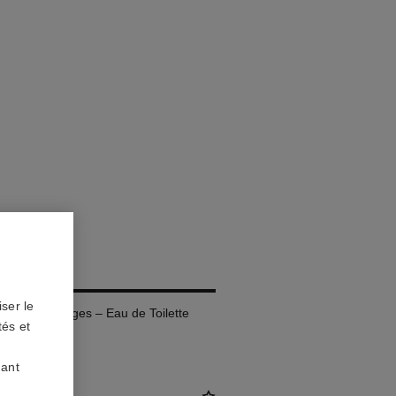
ser le
et de Recharges – Eau de Toilette
tés et
uant