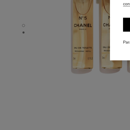
conf
N°5 - Vue par défaut
N°5 - Vue alternative 1
Par