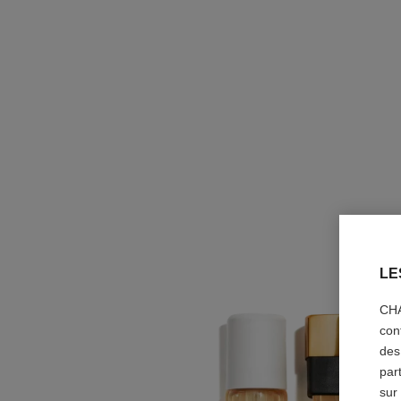
LE
CHA
con
des
par
sur