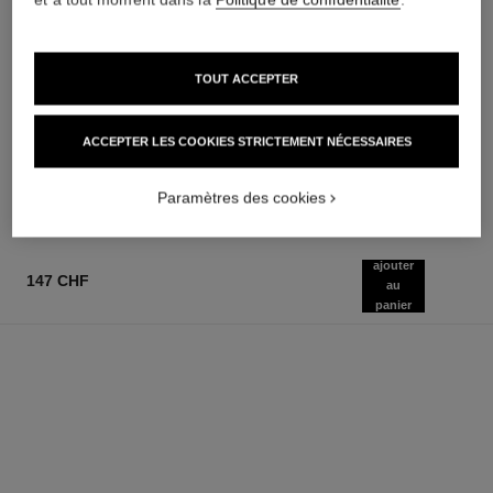
TOUT ACCEPTER
rouge allure velvet
n°5
Le Rouge Velours Lumineux
Le Parfum Cheveux
Réf. 162580
Réf. 105798
ACCEPTER LES COOKIES STRICTEMENT NÉCESSAIRES
20 teintes disponibles
82 chf
59 chf
AJOUTER AU PANIER
AJOUTER AU PANIER
Paramètres des cookies
ajouter
147 CHF
au
panier