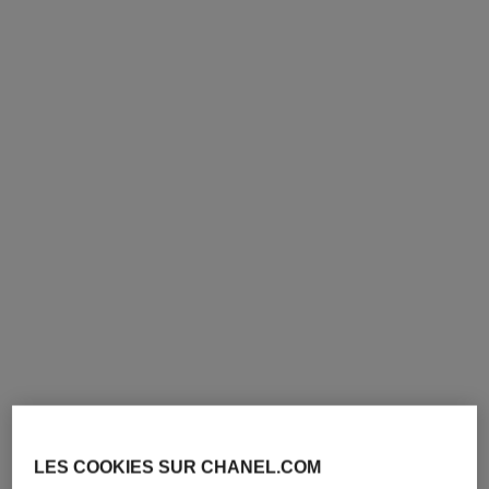
coco
coco
Émulsion Hydratante pour le
Parfum Grand Extrait
Corps
Réf. 120223
à partir de
Réf. 113850
80 chf
3 050 chf
*
AJOUTER AU PANIER
Voir les détails
LES COOKIES SUR CHANEL.COM