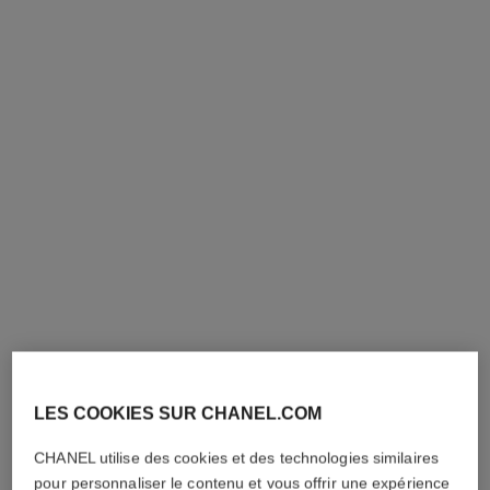
n°5
n°5
Twist and Spray Flacon
Vaporisateur Rechargeable –
Rechargeable – Eau de
Eau de Parfum
Réf. 105120
Toilette
Réf. 125450
145 chf
180 chf
AJOUTER AU PANIER
AJOUTER AU PANIER
LES COOKIES SUR CHANEL.COM
CHANEL utilise des cookies et des technologies similaires
pour personnaliser le contenu et vous offrir une expérience