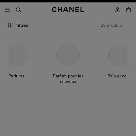
iver le mode contraste élevé
panier
menu principal de navigation
- navigation principale
rechercher
mon compt
29 produits
filtres
Parfums
Parfum pour les
Bain et corps
cheveux
nouveauté