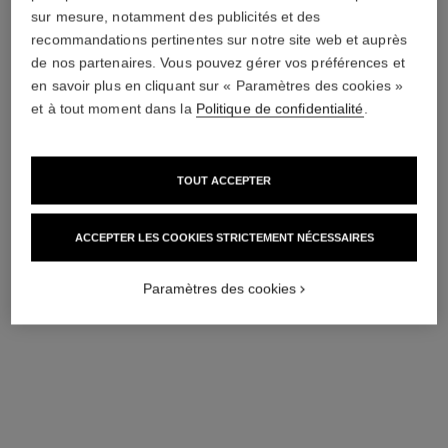
n°5
n°5
sur mesure, notamment des publicités et des
Vaporisateur Rechargeable –
Parfum Grand Extrait
recommandations pertinentes sur notre site web et auprès
Eau de Toilette
Réf. 120550
6 490 chf
*
de nos partenaires. Vous pouvez gérer vos préférences et
Réf. 105450
152 chf
en savoir plus en cliquant sur « Paramètres des cookies »
Voir les détails
et à tout moment dans la
Politique de confidentialité
.
AJOUTER AU PANIER
exclusivité
TOUT ACCEPTER
ACCEPTER LES COOKIES STRICTEMENT NÉCESSAIRES
Paramètres des cookies
n°5 l'eau
n°5
On Hand Cream
Le Déodorant Vaporisateur
Réf. 105580
Réf. 105738
72 chf
66 chf