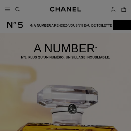
iver le mode contraste élevé
panier
menu principal de navigation
- navigation principale
rechercher
mon compt
A WOMAN
A NUMBER
A RENDEZ-VOUS
N°5 EAU DE TOILETTE
LA LIGNE N°5
A NUMBER
*
N°5, PLUS QU’UN NUMÉRO. UN SILLAGE INOUBLIABLE.