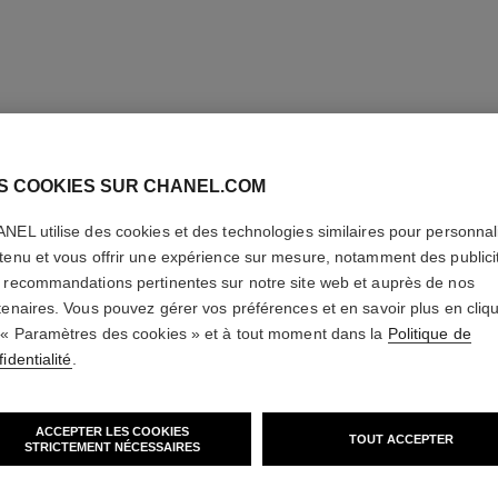
S COOKIES SUR CHANEL.COM
NEL utilise des cookies et des technologies similaires pour personnali
tenu et vous offrir une expérience sur mesure, notamment des publici
 recommandations pertinentes sur notre site web et auprès de nos
tenaires. Vous pouvez gérer vos préférences et en savoir plus en cliq
 « Paramètres des cookies » et à tout moment dans la
Politique de
identialité
.
le liner de chanel
ACCEPTER LES COOKIES
TOUT ACCEPTER
STRICTEMENT NÉCESSAIRES
Eye-liner Liquide Haute Precision, Longue Tenue et
Réf. 187542
Waterproof
teintes disponibles
2 teintes
53 chf