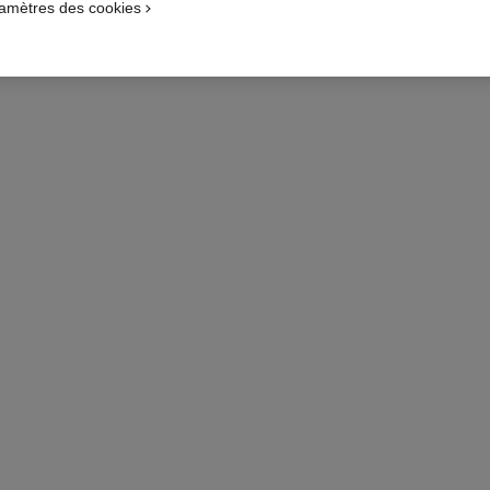
amètres des cookies
Essayer
AJOUTER AU PANIER