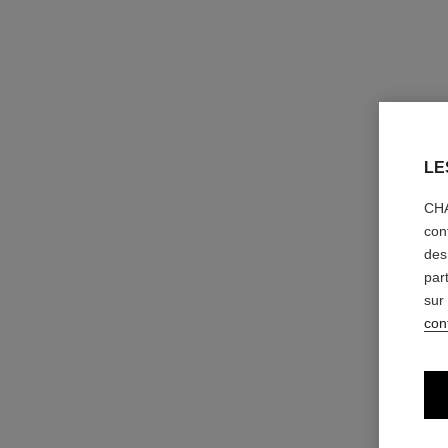
LE
CHA
con
des
par
sur
conf
signature de chanel
Stylo Eye-liner Intensité Longue Tenue
Réf. 183750
10 - NOIR