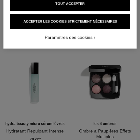
TOUT ACCEPTER
L'ACCORD PARFAIT
ACCEPTER LES COOKIES STRICTEMENT NÉCESSAIRES
Paramètres des cookies
hydra beauty micro sérum lèvres
les 4 ombres
Hydratant Repulpant Intense
Ombre à Paupières Effets
Réf. 133330
Multiples
70 chf