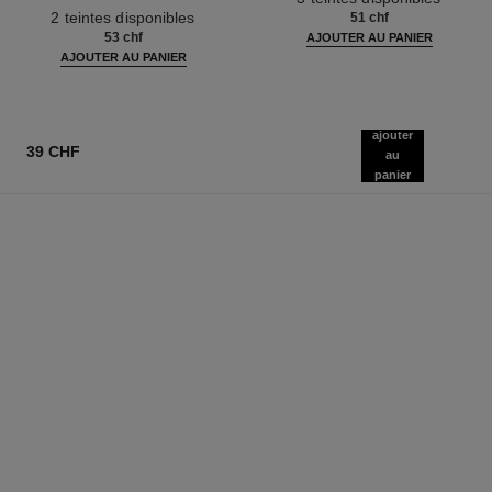
Réf. 187542
Waterproof
2 teintes disponibles
51 chf
53 chf
AJOUTER AU PANIER
AJOUTER AU PANIER
ajouter
39 CHF
au
panier