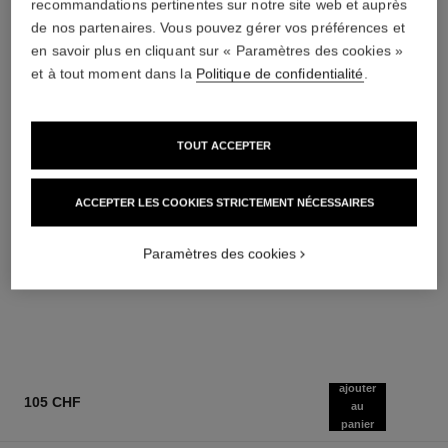
recommandations pertinentes sur notre site web et auprès
de nos partenaires. Vous pouvez gérer vos préférences et
en savoir plus en cliquant sur « Paramètres des cookies »
et à tout moment dans la
Politique de confidentialité
.
TOUT ACCEPTER
la base matifiante
poudre universelle libre
ACCEPTER LES COOKIES STRICTEMENT NÉCESSAIRES
Base de Teint Perfection
Poudre Libre Fini Naturel
Matifiante - Hydratante
Réf. 132210
9 teintes disponibles
Réf. 144790
Paramètres des cookies
66 chf
74 chf
AJOUTER AU PANIER
AJOUTER AU PANIER
ajouter
105 CHF
au
panier