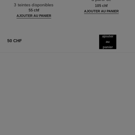
Réf. 190010
3 teintes disponibles
105 chf
55 chf
AJOUTER AU PANIER
AJOUTER AU PANIER
ajouter
50 CHF
au
panier