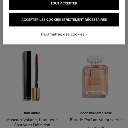
TOUT ACCEPTER
L'ACCORD PARFAIT
ACCEPTER LES COOKIES STRICTEMENT NÉCESSAIRES
Paramètres des cookies
noir allure
coco mademoiselle
Mascara Volume, Longueur,
Eau de Parfum Vaporisateur
Courbe et Définition
Réf. 116520
à partir de