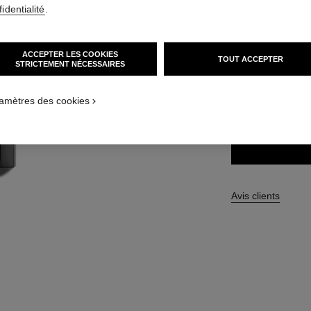
identialité
.
59 CHF
ACCEPTER LES COOKIES
TOUT ACCEPTER
STRICTEMENT NÉCESSAIRES
27 TEINTES DISPO
264 - SUNSET
amètres des cookies
Avis clients