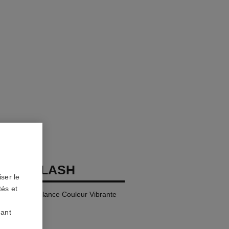
OCO FLASH
ser le
tés et
t, Haute Brillance Couleur Vibrante
uant