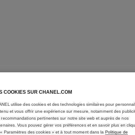
S COOKIES SUR CHANEL.COM
ROUGE C
NEL utilise des cookies et des technologies similaires pour personnali
tenu et vous offrir une expérience sur mesure, notamment des publici
Le Rouge Hydratan
 recommandations pertinentes sur notre site web et auprès de nos
En savoir plus
tenaires. Vous pouvez gérer vos préférences et en savoir plus en cliq
Réf. 174264
 « Paramètres des cookies » et à tout moment dans la
Politique de