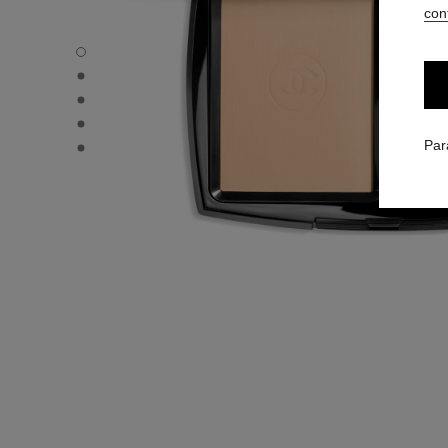
conf
ULTRA LE TEINT - Vue par défaut
ULTRA LE TEINT - Vue alternative 1
ULTRA LE TEINT - Vue basique texture
ULTRA LE TEINT - product.packShot.APPLICATION_VISU
ULTRA LE TEINT - product.packShot.APPLICATION_VISU
Par