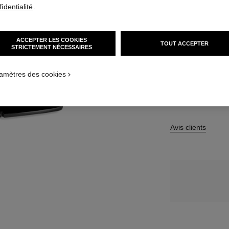
identialité
.
13 TEINTES DISPO
B20
ACCEPTER LES COOKIES
TOUT ACCEPTER
STRICTEMENT NÉCESSAIRES
AL_1
TROUVER MA TEI
AL_2
amètres des cookies
Avis clients