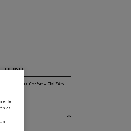
 TEINT
te Tenue Ultra Confort – Fini Zéro
ser le
tés et
uant