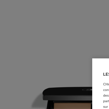
LE
CHA
con
des
par
sur