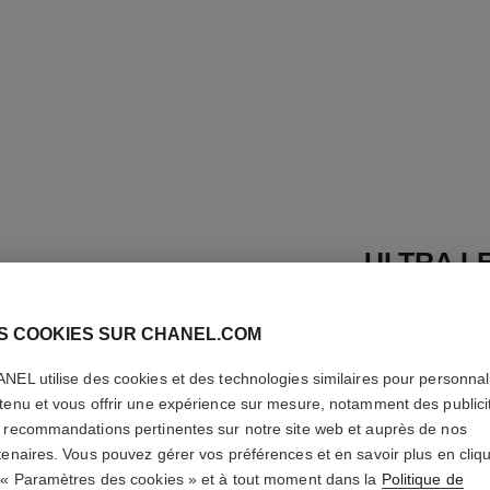
ULTRA LE
Teint Compact Hau
Défaut
S COOKIES SUR CHANEL.COM
En savoir plus
NEL utilise des cookies et des technologies similaires pour personnali
Réf. 172718
tenu et vous offrir une expérience sur mesure, notamment des publici
 recommandations pertinentes sur notre site web et auprès de nos
80 CHF
tenaires. Vous pouvez gérer vos préférences et en savoir plus en cliq
 « Paramètres des cookies » et à tout moment dans la
Politique de