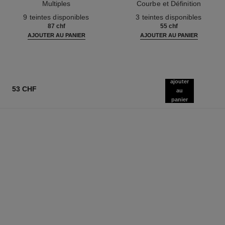
Multiples
Courbe et Définition
Réf. 164202
Réf. 190010
9 teintes disponibles
3 teintes disponibles
87 chf
55 chf
AJOUTER AU PANIER
AJOUTER AU PANIER
ajouter
53 CHF
au
panier