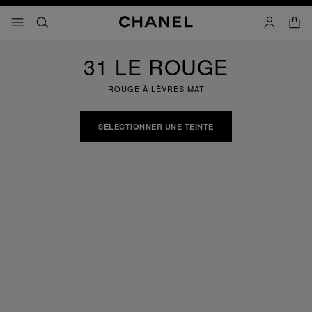
iver le mode contraste élevé
panier
menu principal de navigation
- navigation principale
rechercher
mon compt
31 LE ROUGE
ROUGE À LÈVRES MAT
SÉLECTIONNER UNE TEINTE