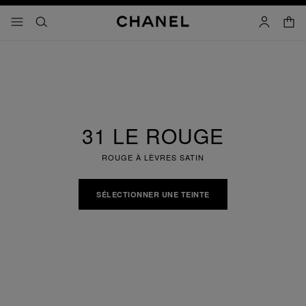
iver le mode contraste élevé
panier
menu principal de navigation
- navigation principale
rechercher
mon compt
31 LE ROUGE
ROUGE À LÈVRES SATIN
SÉLECTIONNER UNE TEINTE