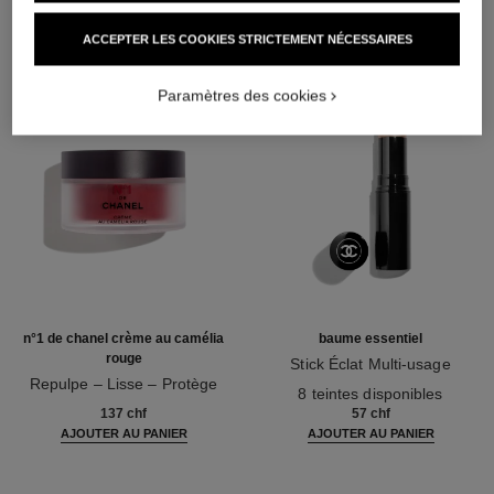
ACCEPTER LES COOKIES STRICTEMENT NÉCESSAIRES
Paramètres des cookies
n°1 de chanel crème au camélia
baume essentiel
rouge
Stick Éclat Multi-usage
Repulpe – Lisse – Protège
Réf. 169060
8 teintes disponibles
Réf. 140050
137 chf
57 chf
AJOUTER AU PANIER
AJOUTER AU PANIER