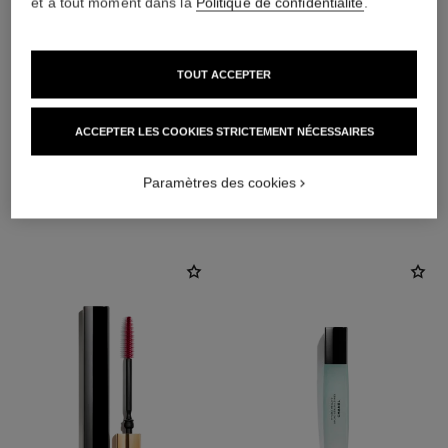
et à tout moment dans la
Politique de confidentialité
.
TOUT ACCEPTER
ACCEPTER LES COOKIES STRICTEMENT NÉCESSAIRES
Paramètres des cookies
L'ACCORD PARFAIT