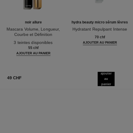
noir allure
hydra beauty micro sérum lèvres
Mascara Volume, Longueur,
Hydratant Repulpant Intense
Courbe et Définition
Réf. 133330
70 chf
Réf. 190010
3 teintes disponibles
AJOUTER AU PANIER
55 chf
AJOUTER AU PANIER
ajouter
49 CHF
au
panier